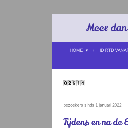
Ga
direct
naar
Meer dan 
de
hoofdinhoud
HOME
ID RTD VANA
bezoekers sinds 1 januari 2022
Tijdens en na de