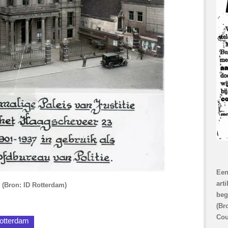
Een
art
(Bron: ID Rotterdam)
beg
(Br
Cou
Rotterdam