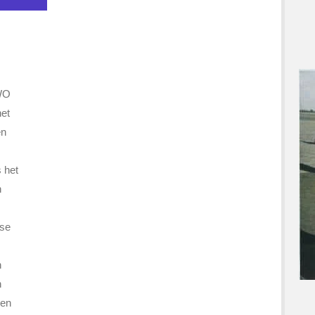
 WO
het
en
 het
n
rse
n
n
len