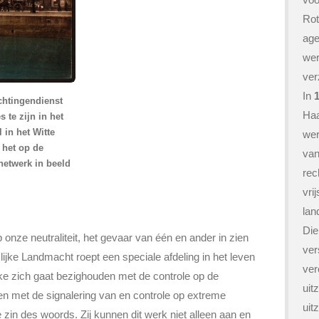
Ro
age
wer
ver
In
ichtingendienst
Haa
 te zijn in het
 in het Witte
wer
j het op de
van
netwerk in beeld
rec
vri
lan
Die
onze neutraliteit, het gevaar van één en ander in zien
ver
ijke Landmacht roept een speciale afdeling in het leven
ver
lke zich gaat bezighouden met de controle op de
uit
 en met de signalering van en controle op extreme
uit
 zin des woords. Zij kunnen dit werk niet alleen aan en