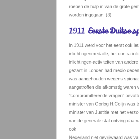
roepen de hulp in van de grote geme
worden ingegaan. (3)
1911
Eerste Duitse sp
In 1911 werd voor het eerst ook ie
inlichtingenmedaille, het contra-in
inlichtingen-activiteiten van ander
gezant in Londen had medio decem
was aangehouden wegens spionage.
aangetroffen die afkomstig waren 
"compromitterende vragen" bevatt
minister van Oorlog H.Colijn was 
minister van Justitie met het verz
van de generale staf ontving daarv
ook
Nederland niet gevrijwaard was v