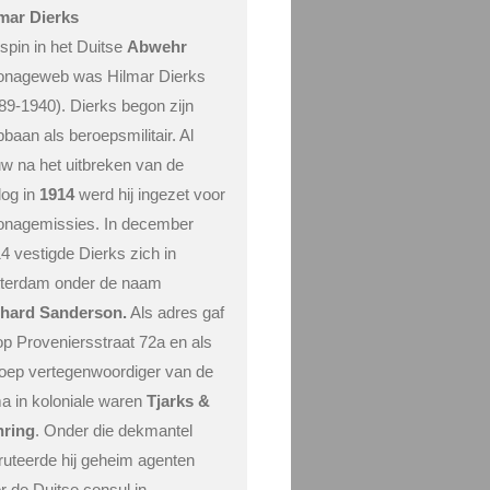
mar Dierks
spin in het Duitse
Abwehr
onageweb was Hilmar Dierks
89-1940). Dierks begon zijn
pbaan als beroepsmilitair. Al
w na het uitbreken van de
log in
1914
werd hij ingezet voor
onagemissies. In december
4 vestigde Dierks zich in
terdam onder de naam
chard Sanderson.
Als adres gaf
 op Proveniersstraat 72a en als
oep vertegenwoordiger van de
ma in koloniale waren
Tjarks &
hring
. Onder die dekmantel
ruteerde hij geheim agenten
r de Duitse consul in