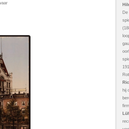
waar
Hil
De 
spi
(18
loo
gau
oor
spi
191
Rot
Ri
hij
ber
fir
Lü
rec
voo