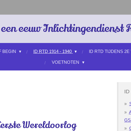
een eeuw Inlichtingendienst
F BEGIN
ID RTD 1914 - 1940
ID RTD TIJDENS 2E
VOETNOTEN
ID
A
GSI
 Eerste Wereldoorlog
C