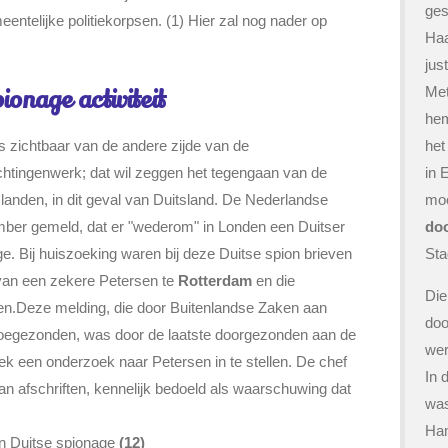
ges
entelijke politiekorpsen. (1) Hier zal nog nader op
Haa
just
Met
ionage activiteit
hem
ts zichtbaar van de andere zijde van de
het
lichtingenwerk; dat wil zeggen het tegengaan van de
in 
e landen, in dit geval van Duitsland. De Nederlandse
moe
ber gemeld, dat er "wederom" in Londen een Duitser
do
 Bij huiszoeking waren bij deze Duitse spion brieven
Sta
van een zekere Petersen te
Rotterdam
en die
Die
en.Deze melding, die door Buitenlandse Zaken aan
doo
toegezonden, was door de laatste doorgezonden aan de
wer
oek een onderzoek naar Petersen in te stellen. De chef
In 
an afschriften, kennelijk bedoeld als waarschuwing dat
was
Ha
an Duitse spionage
(12)