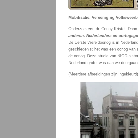
Mobilisatie. Vereeniging Volksweerba
Onderzoekers: dr. Conny Kristel, Daan
anderen. Nederlanders en oorlogsgew
De Eerste Wereldoorlog is in Nederland
geschiedenis; het was een oorlog van 
de oorlog. Deze studie van NIOD-histori
Nederland groter was dan we doorgaans
(Meerdere afbeeldingen zijn ingekleurd)