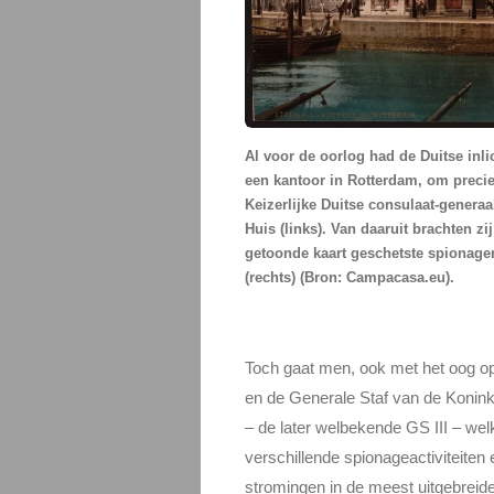
Al voor de oorlog had de Duitse inl
een kantoor in Rotterdam, om precies
Keizerlijke Duitse consulaat-generaal
Huis (links). Van daaruit brachten zi
getoonde kaart geschetste spionage
(rechts) (Bron: Campacasa.eu).
Toch gaat men, ook met het oog op 
en de Generale Staf van de Koninkl
– de later welbekende GS III – we
verschillende spionageactiviteiten
stromingen in de meest uitgebreide