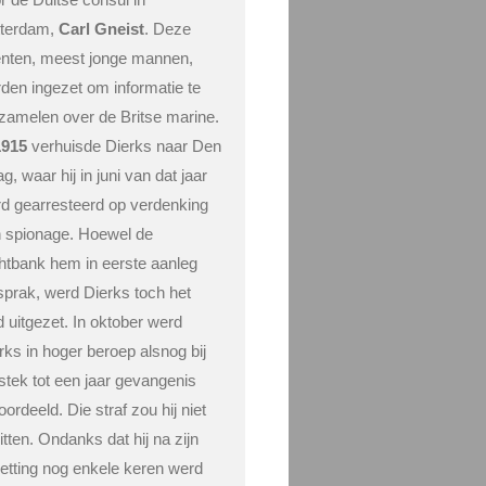
tterdam,
Carl Gneist
. Deze
nten, meest jonge mannen,
den ingezet om informatie te
zamelen over de Britse marine.
1915
verhuisde Dierks naar Den
g, waar hij in juni van dat jaar
d gearresteerd op verdenking
 spionage. Hoewel de
htbank hem in eerste aanleg
jsprak, werd Dierks toch het
d uitgezet. In oktober werd
rks in hoger beroep alsnog bij
stek tot een jaar gevangenis
oordeeld. Die straf zou hij niet
zitten. Ondanks dat hij na zijn
zetting nog enkele keren werd