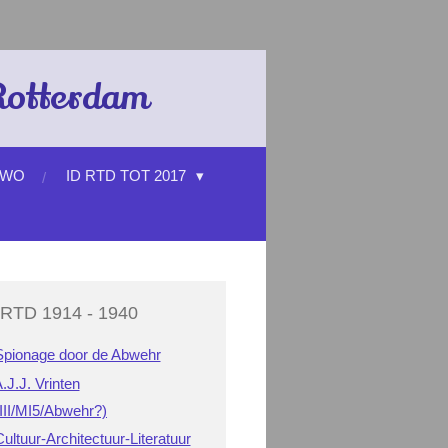
 Rotterdam
 WO
ID RTD TOT 2017
 RTD 1914 - 1940
Spionage door de Abwehr
.J.J. Vrinten
II/MI5/Abwehr?)
ultuur-Architectuur-Literatuur