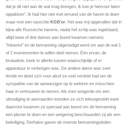
dat je dit niet aan de wal mag brengen, ik kan je hiervoor laten
oppakken”. Ik had hier niet met iemand van de haven te doen
maar met een rasechte
KGB'er
. Het was mij opgevallen dat in
bijna alle Russische havens, nadat het schip was ingeklaard,
altijd twee of drie dames aan boord kwamen namens
“Intoerist” en de bemanning uitgenodigd werd om aan de wal 1
of 2 evenementen te willen deel nemen. Één ervan, de
brutaalste, keek in allerlei kasten waarschijnlijk of er
apparatuur in verborgen was. De andere dame was zeer
timide en deed zich voor alsof ze veel verdriet had om de
sympathie van de aanwezigen op te wekken en misschien
haar in vertrouwen te nemen. Als men weigerde om een
uitnodiging te aanvaarden toonden ze zich teleurgesteld want
daarvoor kwamen ze speciaal aan boord om de bemanning
een plezier te doen en een weigering beschouwden zij als een
belediging. Derhalve gaven de meeste bemanningsleden