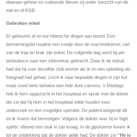
daaraan gehoor en zodoende bleven zij onder toezicht van de
wal en of KGB .
Gebroken enkel
Er gebeuren af en toe hilarische dingen aan boord. Een
bemanningslid maakte een rondje door de machinekamer, viel
van de trap en brak zijn enkel. De volgende dag werd hij per
ambulance naar een ziekenhuis gebracht. Daar ik de indruk
had dat hij voor dezelfde club werkte als ik en een opleiding als
fotograaf had gehad, zocht ik naar bepaalde dingen in zijn hut
maar vond niets behalve een hele dure camera. 's Middags
heb ik hem opgezocht in het hospitaal en sprak met de dokter
die zei dat hij hem in het hospitaal wilde houden voor
onderzoek en een mogelijke operatie. De patiënt weigerde dit
en ik moest dat bevestigen. Volgens de dokter was hij in 'high
spirits' oftewel een stuk in zijn kraag. In de gipskamer kwam ik
tot de ontdekking dat de dokter gelijk had. De dokter zei
“He is