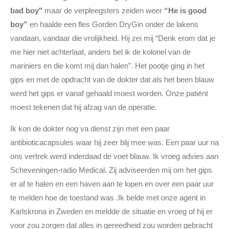
bad boy"
maar de verpleegsters zeiden weer
“He is good
boy”
en haalde een fles Gorden DryGin onder de lakens
vandaan, vandaar die vrolijkheid. Hij zei mij “Denk erom dat je
me hier niet achterlaat, anders bel ik de kolonel van de
mariniers en die komt mij dan halen”. Het pootje ging in het
gips en met de opdracht van de dokter dat als het been blauw
werd het gips er vanaf gehaald moest worden. Onze patiënt
moest tekenen dat hij afzag van de operatie.
Ik kon de dokter nog va dienst zijn met een paar
antibioticacapsules waar hij zeer blij mee was. Een paar uur na
ons vertrek werd inderdaad de voet blauw. Ik vroeg advies aan
Scheveningen-radio Medical. Zij adviseerden mij om het gips
er af te halen en een haven aan te lopen en over een paar uur
te melden hoe de toestand was .Ik belde met onze agent in
Karlskrona in Zweden en meldde de situatie en vroeg of hij er
voor zou zorgen dat alles in gereedheid zou worden gebracht