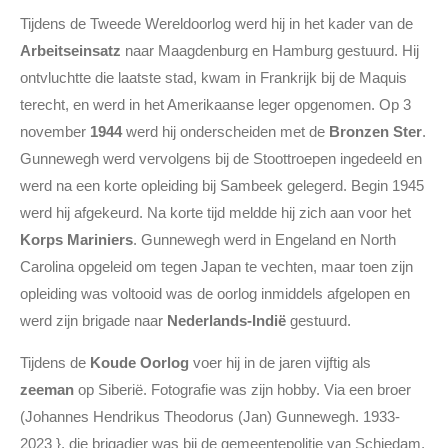
Tijdens de Tweede Wereldoorlog werd hij in het kader van de
Arbeitseinsatz
naar Maagdenburg en Hamburg gestuurd. Hij
ontvluchtte die laatste stad, kwam in Frankrijk bij de Maquis
terecht, en werd in het Amerikaanse leger opgenomen. Op 3
november
1944
werd hij onderscheiden met de
Bronzen Ster
.
Gunnewegh werd vervolgens bij de Stoottroepen ingedeeld en
werd na een korte opleiding bij Sambeek gelegerd. Begin 1945
werd hij afgekeurd. Na korte tijd meldde hij zich aan voor het
Korps Mariniers
. Gunnewegh werd in Engeland en North
Carolina opgeleid om tegen Japan te vechten, maar toen zijn
opleiding was voltooid was de oorlog inmiddels afgelopen en
werd zijn brigade naar
Nederlands-Indië
gestuurd.
Tijdens de
Koude Oorlog
voer hij in de jaren vijftig als
zeeman
op Siberië. Fotografie was zijn hobby. Via een broer
(J
ohannes Hendrikus Theodorus (Jan) Gunnewegh. 1933-
2023
}, die brigadier was bij de gemeentepolitie van Schiedam,