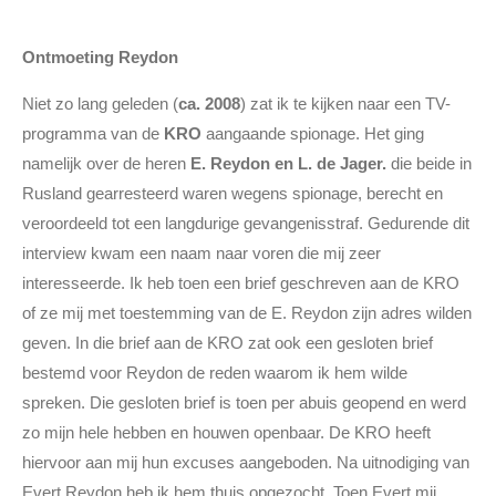
Ontmoeting Reydon
Niet zo lang geleden (
ca. 2008
) zat ik te kijken naar een TV-
programma van de
KRO
aangaande spionage. Het ging
namelijk over de heren
E. Reydon en L. de Jager.
die beide in
Rusland gearresteerd waren wegens spionage, berecht en
veroordeeld tot een langdurige gevangenisstraf. Gedurende dit
interview kwam een naam naar voren die mij zeer
interesseerde. Ik heb toen een brief geschreven aan de KRO
of ze mij met toestemming van de E. Reydon zijn adres wilden
geven. In die brief aan de KRO zat ook een gesloten brief
bestemd voor Reydon de reden waarom ik hem wilde
spreken. Die gesloten brief is toen per abuis geopend en werd
zo mijn hele hebben en houwen openbaar. De KRO heeft
hiervoor aan mij hun excuses aangeboden. Na uitnodiging van
Evert Reydon heb ik hem thuis opgezocht. Toen Evert mij