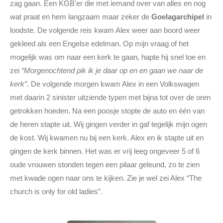
zag gaan. Een KGB'er die met iemand over van alles en nog
wat praat en hem langzaam maar zeker de
Goelagarchipel
in
loodste. De volgende reis kwam Alex weer aan boord weer
gekleed als een Engelse edelman. Op mijn vraag of het
mogelijk was om naar een kerk te gaan, hapte hij snel toe en
zei
“Morgenochtend pik ik je daar op en en gaan we naar de
kerk”
. De volgende morgen kwam Alex in een Volkswagen
met daarin 2 sinister uitziende typen met bijna tot over de oren
getrokken hoeden. Na een poosje stopte de auto en één van
de heren stapte uit. Wij gingen verder in gaf tegelijk mijn ogen
de kost. Wij kwamen nu bij een kerk. Alex en ik stapte uit en
gingen de kerk binnen. Het was er vrij leeg ongeveer 5 of 6
oude vrouwen stonden tegen een pilaar geleund, zo te zien
met kwade ogen naar ons te kijken. Zie je wel zei Alex “The
church is only for old ladies”.