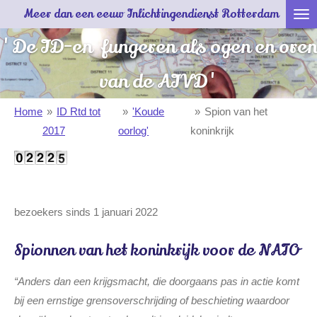
Meer dan een eeuw Inlichtingendienst Rotterdam
Ga
direct
'De ID-en fungeren als ogen en oren
naar
de
van de AIVD'
hoofdinhoud
Home
»
ID Rtd tot
»
'Koude
»
Spion van het
2017
oorlog'
koninkrijk
bezoekers sinds 1 januari 2022
Spionnen van het koninkrijk voor de NATO
“Anders dan een krijgsmacht, die doorgaans pas in actie komt
bij een ernstige grensoverschrijding of beschieting waardoor