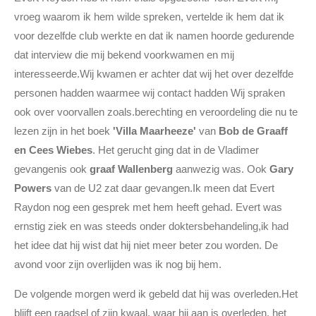
vroeg waarom ik hem wilde spreken, vertelde ik hem dat ik
voor dezelfde club werkte en dat ik namen hoorde gedurende
dat interview die mij bekend voorkwamen en mij
interesseerde.Wij kwamen er achter dat wij het over dezelfde
personen hadden waarmee wij contact hadden Wij spraken
ook over voorvallen zoals.berechting en veroordeling die nu te
lezen zijn in het boek
'Villa Maarheeze'
van
Bob de Graaff
en Cees Wiebes
. Het gerucht ging dat in de Vladimer
gevangenis ook
graaf Wallenberg
aanwezig was. Ook
Gary
Powers
van de U2 zat daar gevangen.Ik meen dat Evert
Raydon nog een gesprek met hem heeft gehad. Evert was
ernstig ziek en was steeds onder doktersbehandeling,ik had
het idee dat hij wist dat hij niet meer beter zou worden. De
avond voor zijn overlijden was ik nog bij hem.
De volgende morgen werd ik gebeld dat hij was overleden.Het
blijft een raadsel of zijn kwaal, waar hij aan is overleden, het