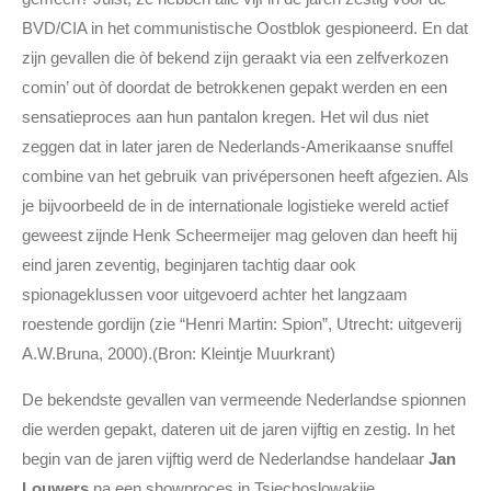
BVD/CIA in het communistische Oostblok gespioneerd. En dat
zijn gevallen die òf bekend zijn geraakt via een zelfverkozen
comin’ out òf doordat de betrokkenen gepakt werden en een
sensatieproces aan hun pantalon kregen. Het wil dus niet
zeggen dat in later jaren de Nederlands-Amerikaanse snuffel
combine van het gebruik van privépersonen heeft afgezien. Als
je bijvoorbeeld de in de internationale logistieke wereld actief
geweest zijnde Henk Scheermeijer mag geloven dan heeft hij
eind jaren zeventig, beginjaren tachtig daar ook
spionageklussen voor uitgevoerd achter het langzaam
roestende gordijn (zie “Henri Martin: Spion”, Utrecht: uitgeverij
A.W.Bruna, 2000).(Bron: Kleintje Muurkrant)
De bekendste gevallen van vermeende Nederlandse spionnen
die werden gepakt, dateren uit de jaren vijftig en zestig. In het
begin van de jaren vijftig werd de Nederlandse handelaar
Jan
Louwers
na een showproces in Tsjechoslowakije