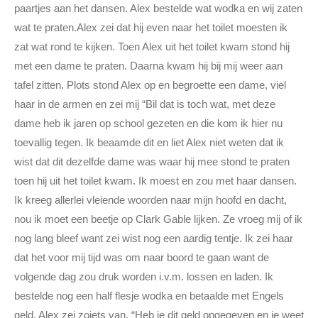
paartjes aan het dansen. Alex bestelde wat wodka en wij zaten
wat te praten.Alex zei dat hij even naar het toilet moesten ik
zat wat rond te kijken. Toen Alex uit het toilet kwam stond hij
met een dame te praten. Daarna kwam hij bij mij weer aan
tafel zitten. Plots stond Alex op en begroette een dame, viel
haar in de armen en zei mij “Bil dat is toch wat, met deze
dame heb ik jaren op school gezeten en die kom ik hier nu
toevallig tegen. Ik beaamde dit en liet Alex niet weten dat ik
wist dat dit dezelfde dame was waar hij mee stond te praten
toen hij uit het toilet kwam. Ik moest en zou met haar dansen.
Ik kreeg allerlei vleiende woorden naar mijn hoofd en dacht,
nou ik moet een beetje op Clark Gable lijken. Ze vroeg mij of ik
nog lang bleef want zei wist nog een aardig tentje. Ik zei haar
dat het voor mij tijd was om naar boord te gaan want de
volgende dag zou druk worden i.v.m. lossen en laden. Ik
bestelde nog een half flesje wodka en betaalde met Engels
geld. Alex zei zoiets van, “Heb je dit geld opgegeven en je weet