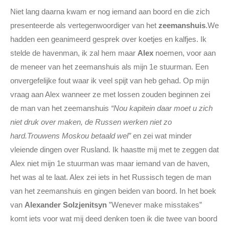
Niet lang daarna kwam er nog iemand aan boord en die zich
presenteerde als vertegenwoordiger van het
zeemanshuis
.We
hadden een geanimeerd gesprek over koetjes en kalfjes. Ik
stelde de havenman, ik zal hem maar
Alex
noemen, voor aan
de meneer van het zeemanshuis als mijn 1e stuurman. Een
onvergefelijke fout waar ik veel spijt van heb gehad. Op mijn
vraag aan Alex wanneer ze met lossen zouden beginnen zei
de man van het zeemanshuis
“Nou kapitein daar moet u zich
niet druk over maken, de Russen werken niet zo
hard.Trouwens Moskou betaald wel”
en zei wat minder
vleiende dingen over Rusland. Ik haastte mij met te zeggen dat
Alex niet mijn 1e stuurman was maar iemand van de haven,
het was al te laat. Alex zei iets in het Russisch tegen de man
van het zeemanshuis en gingen beiden van boord. In het boek
van
Alexander Solzjenitsyn
”Wenever make misstakes”
komt iets voor wat mij deed denken toen ik die twee van boord