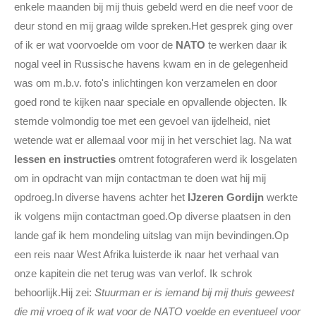
enkele maanden bij mij thuis gebeld werd en die neef voor de
deur stond en mij graag wilde spreken.Het gesprek ging over
of ik er wat voorvoelde om voor de
NATO
te werken daar ik
nogal veel in Russische havens kwam en in de gelegenheid
was om m.b.v. foto's inlichtingen kon verzamelen en door
goed rond te kijken naar speciale en opvallende objecten. Ik
stemde volmondig toe met een gevoel van ijdelheid, niet
wetende wat er allemaal voor mij in het verschiet lag. Na wat
lessen en instructies
omtrent fotograferen werd ik losgelaten
om in opdracht van mijn contactman te doen wat hij mij
opdroeg.In diverse havens achter het
IJzeren Gordijn
werkte
ik volgens mijn contactman goed.Op diverse plaatsen in den
lande gaf ik hem mondeling uitslag van mijn bevindingen.Op
een reis naar West Afrika luisterde ik naar het verhaal van
onze kapitein die net terug was van verlof. Ik schrok
behoorlijk.Hij zei:
Stuurman er is iemand bij mij thuis geweest
die mij vroeg of ik wat voor de NATO voelde en eventueel voor