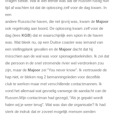
vragen stelde. Wat ik wel leerde was dat de Russen rustig hun
tijd af wachten tot dat de oplossing zelf voor de dag kwam. In
een
andere Russische haven, die net ijsvrij was, kwam de
Majoor
ook regelmatig aan boord. De oplossing kwam zelf voor de
dag (lees
KGB
) dat er waarschijnlijk een spion in de haven
was. Wat bleek nu, op een Duitse coaster was iemand van
een stellingplank gevallen en de
Majoor
dacht dat hij
misschien aan de wal was voor spionagedoeleinden. Ik zei dat
die persoon in de snel stromende rivier wel verdronken zou
zijn, maar de
Majoor
zei “You never know”. Ik vertrouwde de
hap niet, er bleken nog 2 bemanningsleden voor dezelfde
club te werken maar met verschillende contactmannen. Ik
vond het allemaal wat gevoelig vanwege de aandacht van de
Russen.Mijn contactman had gezegd, “Als je gepakt wordt
halen wij je weer terug”. Wat was dan die organisatie? Ik had
sterk de indruk dat er zoveel mogelijk mensen werden