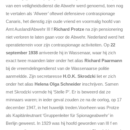
van een veiligheidsdienst die Abwehr werd genoemd, toen nog
te vertalen als ‘Afweer’ oftewel defensieve contraspionage
Canaris, het dienstig zijn oude vriend en voormalig hoofd van
Amt Ausland/Abwehr III f
Richard Protze
na zijn pensionering
niet verloren te laten gaan voor de
Abwehr. Nederland werd het
operatieterrein
voor zijn contraspionage activiteiten. Op
22
september 1938
arriveerde hij in Wassenaar, waar hij zich
exact twee maanden later onder het alias
Richard Paarmann
bij de vreemdelingendienst van de Wassenaarse politie
aanmeldde. Zijn secretaresse
H.O.K. Skrodzki
liet er zich
onder het alias
Helena Olga Schneider
inschrijven. Samen
met Skrodzki vormde hij ‘Stelle P’. Er is beweerd dat ze
minnaars waren; in ieder geval zouden ze na de oorlog, op 17
december 1947, in het huwelijk treden.Voorheen was Protze
als Kapitänleutnant ‘Gruppenleiter für Spionageabwehr’ in
Berlijn geweest. In 1929 was hij hoofd geworden van III f en