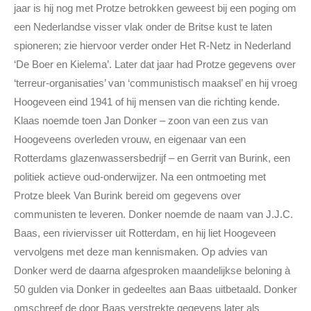
jaar is hij nog met Protze betrokken geweest bij een poging om
een Nederlandse visser vlak onder de Britse kust te laten
spioneren; zie hiervoor verder onder Het R-Netz in Nederland
‘De Boer en Kielema’. Later dat jaar had Protze gegevens over
‘terreur-organisaties’ van ‘communistisch maaksel’ en hij vroeg
Hoogeveen eind 1941 of hij mensen van die richting kende.
Klaas noemde toen Jan Donker – zoon van een zus van
Hoogeveens overleden vrouw, en eigenaar van een
Rotterdams glazenwassersbedrijf – en Gerrit van Burink, een
politiek actieve oud-onderwijzer. Na een ontmoeting met
Protze bleek Van Burink bereid om gegevens over
communisten te leveren. Donker noemde de naam van J.J.C.
Baas, een riviervisser uit Rotterdam, en hij liet Hoogeveen
vervolgens met deze man kennismaken. Op advies van
Donker werd de daarna afgesproken maandelijkse beloning à
50 gulden via Donker in gedeeltes aan Baas uitbetaald. Donker
omschreef de door Baas verstrekte gegevens later als