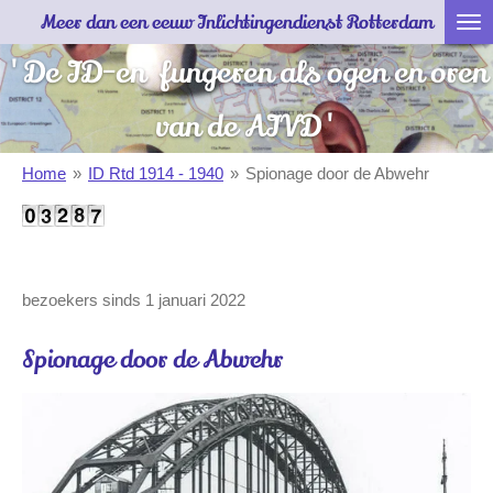
Meer dan een eeuw Inlichtingendienst Rotterdam
Ga
direct
'De ID-en fungeren als ogen en oren
naar
de
van de AIVD'
hoofdinhoud
Home
»
ID Rtd 1914 - 1940
»
Spionage door de Abwehr
bezoekers sinds 1 januari 2022
Spionage door de Abwehr