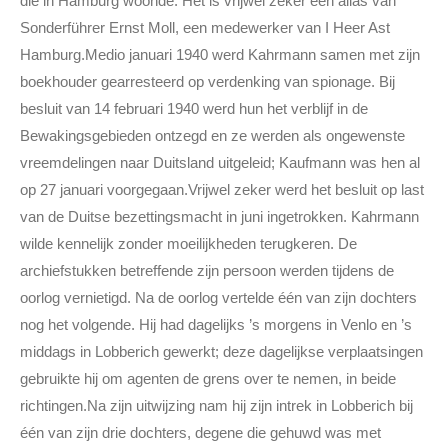
die in Hamburg woonde. Het is vrijwel zeker een alias van
Sonderführer Ernst Moll, een medewerker van I Heer Ast
Hamburg.Medio januari 1940 werd Kahrmann samen met zijn
boekhouder gearresteerd op verdenking van spionage. Bij
besluit van 14 februari 1940 werd hun het verblijf in de
Bewakingsgebieden ontzegd en ze werden als ongewenste
vreemdelingen naar Duitsland uitgeleid; Kaufmann was hen al
op 27 januari voorgegaan.Vrijwel zeker werd het besluit op last
van de Duitse bezettingsmacht in juni ingetrokken. Kahrmann
wilde kennelijk zonder moeilijkheden terugkeren. De
archiefstukken betreffende zijn persoon werden tijdens de
oorlog vernietigd. Na de oorlog vertelde één van zijn dochters
nog het volgende. Hij had dagelijks ’s morgens in Venlo en ’s
middags in Lobberich gewerkt; deze dagelijkse verplaatsingen
gebruikte hij om agenten de grens over te nemen, in beide
richtingen.Na zijn uitwijzing nam hij zijn intrek in Lobberich bij
één van zijn drie dochters, degene die gehuwd was met