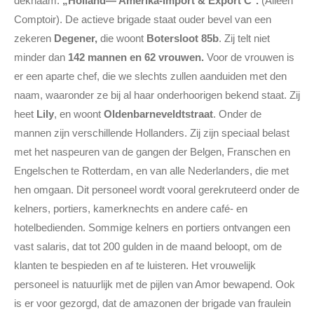
deknaam:
„Holland— Amerika-Import & Export C°.
(Alléén
Comptoir). De actieve brigade staat ouder bevel van een
zekeren
Degener,
die woont
Botersloot 85b
. Zij telt niet
minder dan
142 mannen en 62 vrouwen.
Voor de vrouwen is
er een aparte chef, die we slechts zullen aanduiden met den
naam, waaronder ze bij al haar onderhoorigen bekend staat. Zij
heet
Lily
, en woont
Oldenbarneveldtstraat
. Onder de
mannen zijn verschillende Hollanders. Zij zijn speciaal belast
met het naspeuren van de gangen der Belgen, Franschen en
Engelschen te Rotterdam, en van alle Nederlanders, die met
hen omgaan. Dit personeel wordt vooral gerekruteerd onder de
kelners, portiers, kamerknechts en andere café- en
hotelbedienden. Sommige kelners en portiers ontvangen een
vast salaris, dat tot 200 gulden in de maand beloopt, om de
klanten te bespieden en af te luisteren. Het vrouwelijk
personeel is natuurlijk met de pijlen van Amor bewapend. Ook
is er voor gezorgd, dat de amazonen der brigade van fraulein