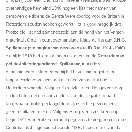
omdat hij voor een ‘Deutsch Ministerie’ werkzaam was. Protze
overhandigde hem eind 1940 nog een lijst met namen van
personen die tijdens de Eerste Wereldoorlog voor de Britten in
Rotterdam zouden hebben gewerkt.Het is goed mogelijk dat
Protze die lijst had samengesteld aan de hand van het Vrinten-
materiaal.. Op zijn beurt overhandigde Klaas de lijst aan
J.H.G.
Spillenaar (zie pagina van deze website ID Rtd 1914 -1940
)
die hij in 1918 had leren kennen als chef van de
Rotterdamse
politie-inlichtingendienst
.
Spillenaar
, inmiddels
gepensioneerd, informeerde bij het bevolkingsregister en
rapporteerde vervolgens dat niemand van de lijst nog in
Rotterdam woonde. Volgens Skrodzki kreeg Hoogeveen nog
opdracht te zoeken naar zenders van de illegaliteit maar hij
kon, waarschijnlijk geplaagd door zijn slechte gezondheid,
geen resultaten boeken. Volgens Hoogeveen zelf kreeg hij
begin 1941 van Protze opdracht gegevens te vergaren over de
Centrale Inlichtingendienst van de NSB. In de zomer van dat