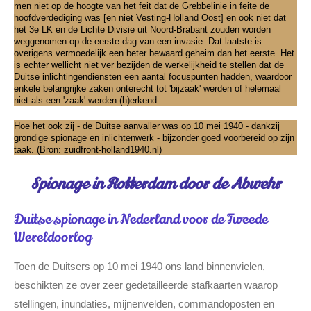
men niet op de hoogte van het feit dat de Grebbelinie in feite de
hoofdverdediging was [en niet Vesting-Holland Oost] en ook niet dat
het 3e LK en de Lichte Divisie uit Noord-Brabant zouden worden
weggenomen op de eerste dag van een invasie. Dat laatste is
overigens vermoedelijk een beter bewaard geheim dan het eerste. Het
is echter wellicht niet ver bezijden de werkelijkheid te stellen dat de
Duitse inlichtingendiensten een aantal focuspunten hadden, waardoor
enkele belangrijke zaken onterecht tot 'bijzaak' werden of helemaal
niet als een 'zaak' werden (h)erkend.
Hoe het ook zij - de Duitse aanvaller was op 10 mei 1940 - dankzij
grondige spionage en inlichtenwerk - bijzonder goed voorbereid op zijn
taak. (Bron: zuidfront-holland1940.nl)
Spionage in Rotterdam door de Abwehr
Duitse spionage in Nederland voor de Tweede
Wereldoorlog
Toen de Duitsers op 10 mei 1940 ons land binnenvielen,
beschikten ze over zeer gedetailleerde stafkaarten waarop
stellingen, inundaties, mijnenvelden, commandoposten en