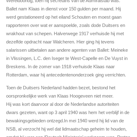
Wereldoorlog, toen hij secretaris van de Admiralstab was.
Ballet nam Klaas in dienst voor 150 gulden per maand. Hij
werd gestationeerd op het eiland Schouten en moest gaan
rapporteren over wat er aanspoelde, zoals dode Duitsers en
wrakhout van schepen. Halverwege 1917 verhuisde hij met
dezelfde opdracht naar Walcheren. Hier ging hij tevens
salarissen uitbetalen aan andere agenten van Ballet: Meineke
in Vlissingen, L.C. den Iseger te West-Capelle en De Vuyst in
Breskens. In de zomer van 1918 verhuisde Klaas naar
Rotterdam, waar hij antecedentenonderzoek ging verrichten.
Toen de Duitsers Nederland hadden bezet, bestond het
oorspronkelijke werk van Klaas Hoogeveen niet meer.
Hij was kort daarvoor al door de Nederlandse autoriteiten
dwars gezeten, want op 3 april 1940 was hem het verblijf in de
bewakingsgebieden ontzegd.In mei 1940 werd hij lid van de
NSB, al verzocht hij wel dat lidmaatschap geheim te houden,