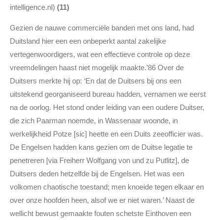
intelligence.nl)
(11)
Gezien de nauwe commerciële banden met ons land, had
Duitsland hier een een onbeperkt aantal zakelijke
vertegenwoordigers, wat een effectieve controle op deze
vreemdelingen haast niet mogelijk maakte.’86 Over de
Duitsers merkte hij op: ‘En dat de Duitsers bij ons een
uitstekend georganiseerd bureau hadden, vernamen we eerst
na de oorlog. Het stond onder leiding van een oudere Duitser,
die zich Paarman noemde, in Wassenaar woonde, in
werkelijkheid Potze [sic] heette en een Duits zeeofficier was.
De Engelsen hadden kans gezien om de Duitse legatie te
penetreren [via Freiherr Wolfgang von und zu Putlitz], de
Duitsers deden hetzelfde bij de Engelsen. Het was een
volkomen chaotische toestand; men knoeide tegen elkaar en
over onze hoofden heen, alsof we er niet waren.’ Naast de
wellicht bewust gemaakte fouten schetste Einthoven een