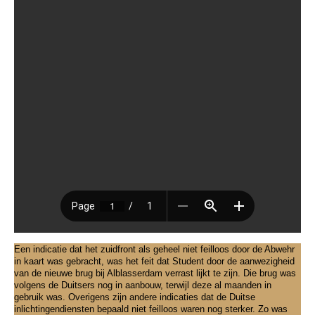
Een indicatie dat het zuidfront als geheel niet feilloos door de Abwehr
in kaart was gebracht, was het feit dat Student door de aanwezigheid
van de nieuwe brug bij Alblasserdam verrast lijkt te zijn. Die brug was
volgens de Duitsers nog in aanbouw, terwijl deze al maanden in
gebruik was. Overigens zijn andere indicaties dat de Duitse
inlichtingendiensten bepaald niet feilloos waren nog sterker. Zo was