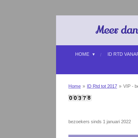
Ga
direct
naar
Meer dan
de
hoofdinhoud
HOME
ID RTD VANA
Home
»
ID Rtd tot 2017
»
VIP - 
bezoekers sinds 1 januari 2022