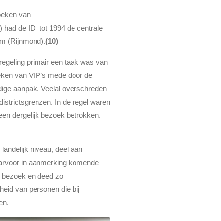
zoeken van
 had de ID tot 1994 de centrale
dam (Rijnmond).
(10)
regeling primair een taak was van
zoeken van VIP’s mede door de
idige aanpak. Veelal overschreden
istrictsgrenzen. In de regel waren
 een dergelijk bezoek betrokken.
landelijk niveau, deel aan
aarvoor in aanmerking komende
en bezoek en deed zo
eid van personen die bij
en.