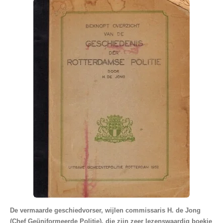
De vermaarde geschiedvorser, wijlen commissaris H. de Jong
(Chef Geüniformeerde Politie), die zijn zeer lezenswaardig boekje