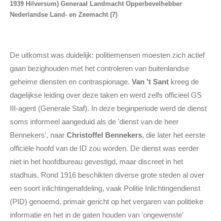
1939
Hilversum) Generaal Landmacht
Opperbevelhebber
Nederlandse Land- en Zeemacht (7)
De uitkomst was duidelijk: politiemensen moesten zich actief
gaan bezighouden met het controleren van buitenlandse
geheime diensten en contraspionage.
Van 't Sant
kreeg de
dagelijkse leiding over deze taken en werd zelfs officieel GS
III-agent (Generale Staf). In deze beginperiode werd de dienst
soms informeel aangeduid als de 'dienst van de heer
Bennekers', naar
Christoffel Bennekers
, die later het eerste
officiële hoofd van de ID zou worden. De dienst was eerder
niet in het hoofdbureau gevestigd, maar discreet in het
stadhuis. Rond 1916 beschikten diverse grote steden al over
een soort inlichtingenafdeling, vaak Politie Inlichtingendienst
(PID) genoemd, primair gericht op het vergaren van politieke
informatie en het in de gaten houden van 'ongewenste'