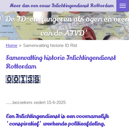
Meer dan een eeuw Inlichtingendienst Rotterdam
Ga
direct
'De ID-en fungeren als ogen en oren
naar
de
van de AIVD'
hoofdinhoud
Home
»
Samenvatting historie ID Rtd
Samenvatting historie Inlichtingendienst
Rotterdam
......bezoekers sedert 15-6-2025
Een Inlichtingendienst is een voornamelijk
'conspiratief' werkende politieafdeling,